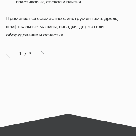
пластиковых, стекол и плитки.
ко
Применяется совместно с инструментами: дрель,
шлифовальные машины, насадки, держатели,
В 
оборудование и оснастка.
p1
ра
1
/
3
ки
мо
уг
жи
за
св
кр
ла
пи