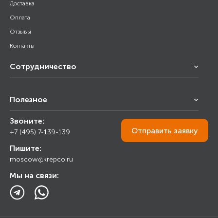
Доставка
Оплата
Отзывы
Контакты
Сотрудничество
Франчайзинг
Полезное
Снабжение строительства
Строительным организациям
Звоните:
Калькулятор
Торговым организациям
Отправить
заявку
+7 (495) 7-139-139
Прайс лист
Пишите:
Ответы на вопросы
moscow@krepco.ru
Блог
Мы на связи: