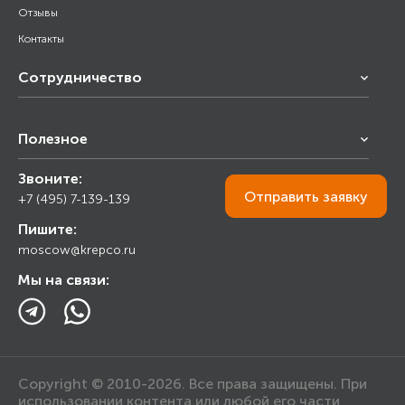
Отзывы
Контакты
Сотрудничество
Франчайзинг
Полезное
Снабжение строительства
Строительным организациям
Звоните:
Калькулятор
Торговым организациям
Отправить
заявку
+7 (495) 7-139-139
Прайс лист
Пишите:
Ответы на вопросы
moscow@krepco.ru
Блог
Мы на связи:
Copyright © 2010-2026. Все права защищены. При
использовании контента или любой его части