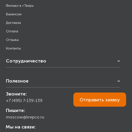
Филиал в г.Тверь
Вакансии
Доставка
Оплата
Отзывы
Контакты
Сотрудничество
Франчайзинг
Полезное
Снабжение строительства
Строительным организациям
Звоните:
Калькулятор
Торговым организациям
Отправить
заявку
+7 (495) 7-139-139
Прайс лист
Пишите:
Ответы на вопросы
moscow@krepco.ru
Блог
Мы на связи: