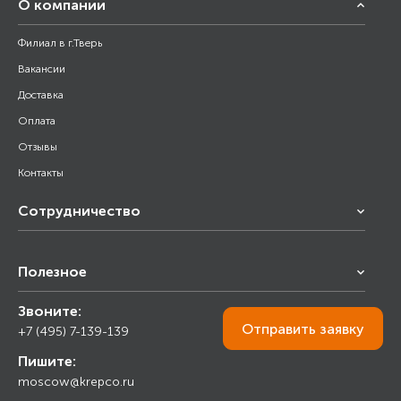
О компании
Филиал в г.Тверь
Вакансии
Доставка
Оплата
Отзывы
Контакты
Сотрудничество
Франчайзинг
Полезное
Снабжение строительства
Строительным организациям
Звоните:
Калькулятор
Торговым организациям
Отправить
заявку
+7 (495) 7-139-139
Прайс лист
Пишите:
Ответы на вопросы
moscow@krepco.ru
Блог