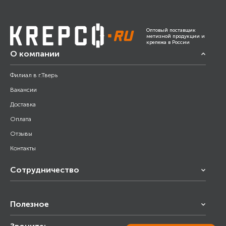
Оптовый поставщик
метизной продукции и
крепежа в России
О компании
Филиал в г.Тверь
Вакансии
Доставка
Оплата
Отзывы
Контакты
Сотрудничество
Франчайзинг
Полезное
Снабжение строительства
Строительным организациям
Калькулятор