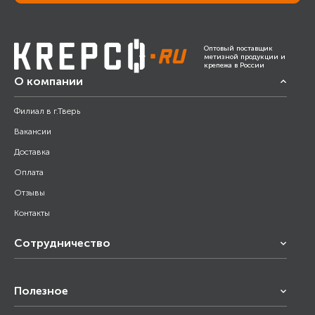
Оптовый поставщик
метизной продукции и
крепежа в России
О компании
Филиал в г.Тверь
Вакансии
Доставка
Оплата
Отзывы
Контакты
Сотрудничество
Франчайзинг
Полезное
Снабжение строительства
Строительным организациям