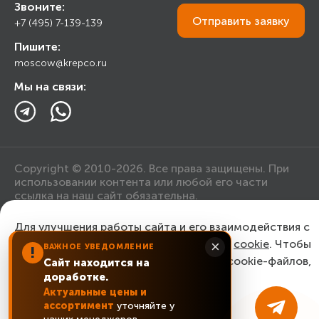
Звоните:
Калькулятор
Торговым организациям
Отправить
заявку
+7 (495) 7-139-139
Прайс лист
Пишите:
Ответы на вопросы
moscow@krepco.ru
Блог
Мы на связи:
Copyright © 2010-2026. Все права защищены. При
использовании контента или любой его части
ссылка на наш сайт обязательна.
Для улучшения работы сайта и его взаимодействия с
Политика конфиденциальности
пользователями мы используем файлы
cookie
. Чтобы
×
ВАЖНОЕ УВЕДОМЛЕНИЕ
!
согласиться с нашим использованием cookie-файлов,
Сайт находится на
Согласие на обработку персональных данных
доработке.
нажмите “Ок, понятно!”
Актуальные цены и
ассортимент
уточняйте у
ОК, понятно!