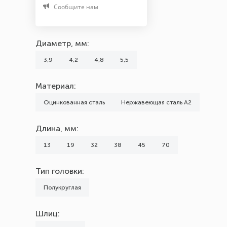
Сообщите нам
noname
Тип головки
Диаметр, мм:
Полукруглая
3,9
4,2
4,8
5,5
Шаг резьбы, мм
Материал:
1,1
Оцинкованная сталь
Нержавеющая сталь А2
Шлиц
Длина, мм:
Phillips (PH)
13
19
32
38
45
70
Тип головки:
Полукруглая
Шлиц: