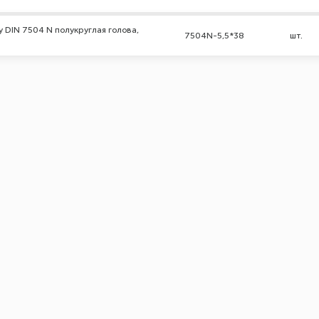
 DIN 7504 N полукруглая голова,
7504N-5,5*38
шт.