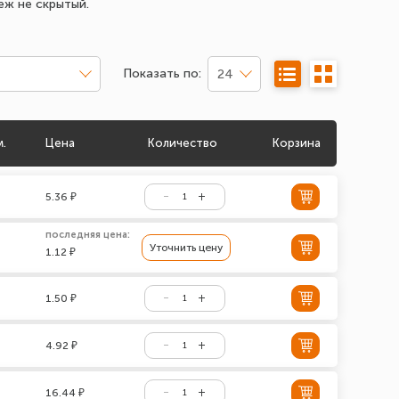
еж не скрытый.
Показать по:
24
м.
Цена
Количество
Корзина
5.36 ₽
последняя цена:
Уточнить цену
1.12 ₽
1.50 ₽
4.92 ₽
16.44 ₽