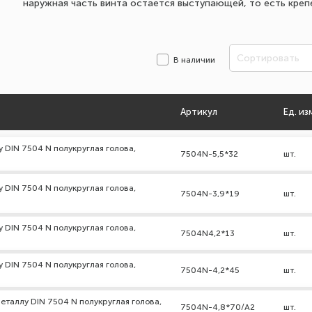
наружная часть винта остается выступающей, то есть креп
Сортировать
В наличии
Артикул
Ед. из
 DIN 7504 N полукруглая голова,
7504N-5,5*32
шт.
 DIN 7504 N полукруглая голова,
7504N-3,9*19
шт.
 DIN 7504 N полукруглая голова,
7504N4,2*13
шт.
 DIN 7504 N полукруглая голова,
7504N-4,2*45
шт.
еталлу DIN 7504 N полукруглая голова,
7504N-4,8*70/A2
шт.