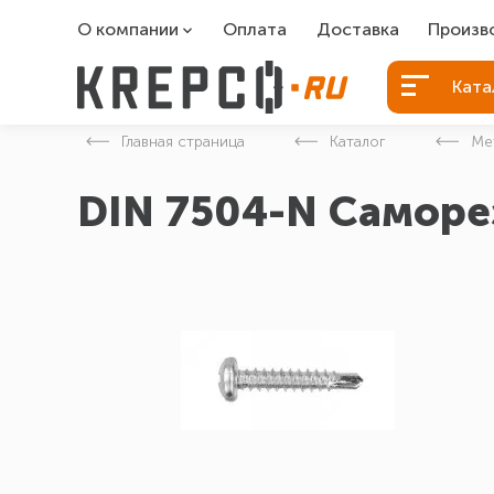
О компании
Оплата
Доставка
Произв
О компании
Болты Б
Ката
Вакансии
Болты д
Главная страница
Каталог
Ме
Контакты
Порошко
DIN 7504-N Саморе
Закладн