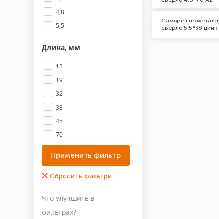
сверло 4,8*70 A2
4,8
Саморез по металлу
5,5
сверло 5,5*38 цинк
Длина, мм
13
19
32
38
45
70
Материал
Нержавеющая сталь А2
Оцинкованная сталь
Что улучшить в
Марка (Бренд)
фильтрах?