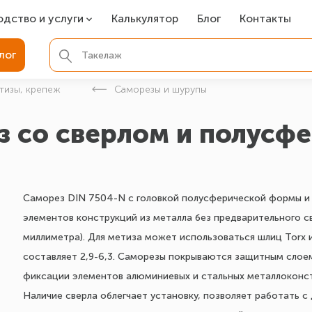
одство и услуги
Калькулятор
Блог
Контакты
СР
лог
ля фундамента
тизы, крепеж
Саморезы и шурупы
вая покраска
з со сверлом и полусф
ые детали
Саморез DIN 7504-N с головкой полусферической формы и 
элементов конструкций из металла без предварительного с
миллиметра). Для метиза может использоваться шлиц Torx и
составляет 2,9-6,3. Саморезы покрываются защитным слоем
фиксации элементов алюминиевых и стальных металлоконст
Наличие сверла облегчает установку, позволяет работать с