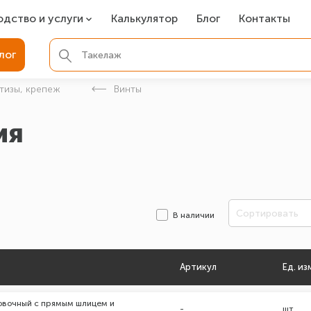
одство и услуги
Калькулятор
Блог
Контакты
СР
лог
ля фундамента
тизы, крепеж
Винты
вая покраска
ия
ые детали
Сортировать
В наличии
Артикул
Ед. из
новочный с прямым шлицем и
-
шт.