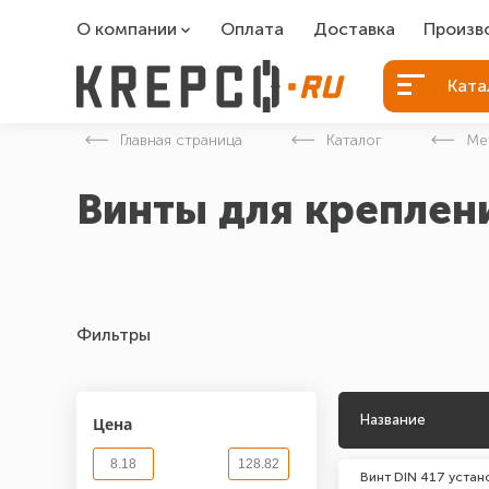
О компании
Оплата
Доставка
Произв
О компании
Болты Б
Ката
Вакансии
Болты д
Главная страница
Каталог
Ме
Контакты
Порошко
Винты для креплен
Закладн
Фильтры
Название
Цена
Винт DIN 417 уста