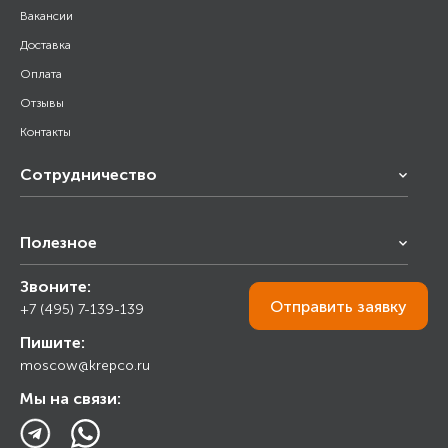
Вакансии
Доставка
Оплата
Отзывы
Контакты
Сотрудничество
Франчайзинг
Полезное
Снабжение строительства
Строительным организациям
Звоните:
Калькулятор
Торговым организациям
Отправить
заявку
+7 (495) 7-139-139
Прайс лист
Пишите:
Ответы на вопросы
moscow@krepco.ru
Блог
Мы на связи: