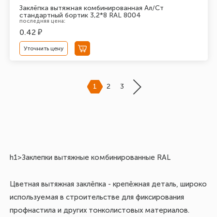
Заклёпка вытяжная комбинированная Ал/Ст
стандартный бортик 3,2*8 RAL 8004
последняя цена:
0.42 ₽
Уточнить цену
1
2
3
К
h1>Заклепки вытяжные комбинированные RAL
з
Цветная вытяжная заклёпка - крепёжная деталь, широко
используемая в строительстве для фиксирования
профнастила и других тонколистовых материалов.