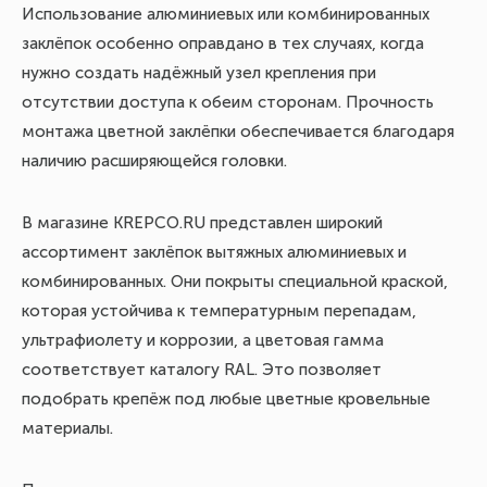
В 
Использование алюминиевых или комбинированных
пр
заклёпок особенно оправдано в тех случаях, когда
Пр
нужно создать надёжный узел крепления при
ме
отсутствии доступа к обеим сторонам. Прочность
сн
монтажа цветной заклёпки обеспечивается благодаря
пр
наличию расширяющейся головки.
но
вы
В магазине KREPCO.RU представлен широкий
в 
ассортимент заклёпок вытяжных алюминиевых и
до
комбинированных. Они покрыты специальной краской,
на
которая устойчива к температурным перепадам,
ультрафиолету и коррозии, а цветовая гамма
соответствует каталогу RAL. Это позволяет
подобрать крепёж под любые цветные кровельные
материалы.