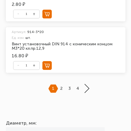
2.80 ₽
Артикул:
914-3*20
Ед. изм.
шт.
Винт установочный DIN 914 с коническим концом
М3*20 кл.пр.12,9
16.80 ₽
1
2
3
4
Диаметр, мм: