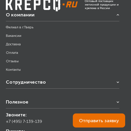
Оптовый поставщик
метизной продукции и
крепежа в России
О компании
Филиал в г.Тверь
Вакансии
Доставка
Оплата
Отзывы
Контакты
Сотрудничество
Франчайзинг
Полезное
Снабжение строительства
Строительным организациям
Звоните:
Калькулятор
Торговым организациям
Отправить
заявку
+7 (495) 7-139-139
Прайс лист