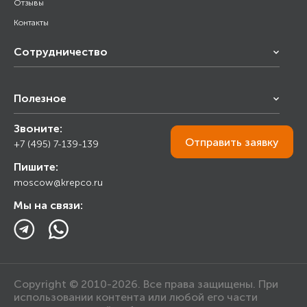
Отзывы
Контакты
Сотрудничество
Франчайзинг
Полезное
Снабжение строительства
Строительным организациям
Звоните:
Калькулятор
Торговым организациям
Отправить
заявку
+7 (495) 7-139-139
Прайс лист
Пишите:
Ответы на вопросы
moscow@krepco.ru
Блог
Мы на связи:
Copyright © 2010-2026. Все права защищены. При
использовании контента или любой его части