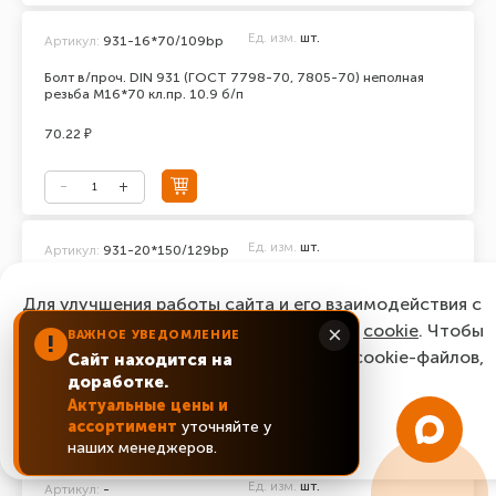
Ед. изм.
шт.
Артикул:
931-16*70/109bp
Болт в/проч. DIN 931 (ГОСТ 7798-70, 7805-70) неполная
резьба М16*70 кл.пр. 10.9 б/п
70.22 ₽
Ед. изм.
шт.
Артикул:
931-20*150/129bp
Болт в/проч. DIN 931 (ГОСТ 7798-70, 7805-70) неполная
Для улучшения работы сайта и его взаимодействия с
резьба М20*150 кл.пр. 12.9 б/п
пользователями мы используем файлы
cookie
. Чтобы
×
ВАЖНОЕ УВЕДОМЛЕНИЕ
последняя цена:
!
согласиться с нашим использованием cookie-файлов,
493.92 ₽
Сайт находится на
доработке.
нажмите “Ок, понятно!”
Актуальные цены и
ассортимент
уточняйте у
Уточнить цену
ОК, понятно!
наших менеджеров.
Ед. изм.
шт.
Артикул:
-