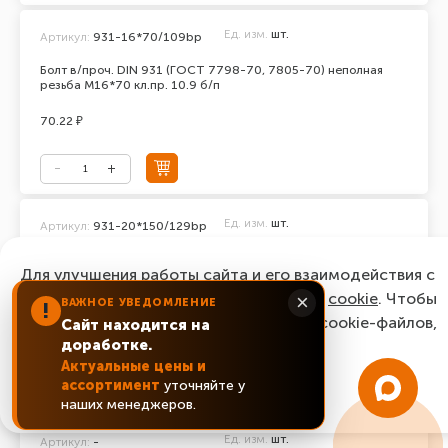
Ед. изм.
шт.
Артикул:
931-16*70/109bp
Болт в/проч. DIN 931 (ГОСТ 7798-70, 7805-70) неполная
резьба М16*70 кл.пр. 10.9 б/п
70.22 ₽
Ед. изм.
шт.
Артикул:
931-20*150/129bp
Болт в/проч. DIN 931 (ГОСТ 7798-70, 7805-70) неполная
Для улучшения работы сайта и его взаимодействия с
резьба М20*150 кл.пр. 12.9 б/п
пользователями мы используем файлы
cookie
. Чтобы
×
ВАЖНОЕ УВЕДОМЛЕНИЕ
последняя цена:
!
согласиться с нашим использованием cookie-файлов,
493.92 ₽
Сайт находится на
доработке.
нажмите “Ок, понятно!”
Актуальные цены и
ассортимент
уточняйте у
Уточнить цену
ОК, понятно!
наших менеджеров.
Ед. изм.
шт.
Артикул:
-