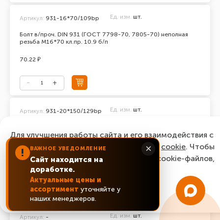
Ед. изм.
шт.
Артикул:
931-16*70/109bp
Болт в/проч. DIN 931 (ГОСТ 7798-70, 7805-70) неполная
резьба М16*70 кл.пр. 10.9 б/п
70.22 ₽
Ед. изм.
шт.
Артикул:
931-20*150/129bp
Болт в/проч. DIN 931 (ГОСТ 7798-70, 7805-70) неполная
Для улучшения работы сайта и его взаимодействия с
резьба М20*150 кл.пр. 12.9 б/п
пользователями мы используем файлы
cookie
. Чтобы
×
ВАЖНОЕ УВЕДОМЛЕНИЕ
последняя цена:
!
согласиться с нашим использованием cookie-файлов,
493.92 ₽
Сайт находится на
доработке.
нажмите “Ок, понятно!”
Актуальные цены и
ассортимент
уточняйте у
Уточнить цену
ОК, понятно!
наших менеджеров.
Ед. изм.
шт.
Артикул:
-