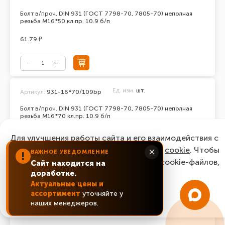
Болт в/проч. DIN 931 (ГОСТ 7798-70, 7805-70) неполная
резьба М16*50 кл.пр. 10.9 б/п
61.79 ₽
Ед. изм.
шт.
Артикул:
931-16*70/109bp
Болт в/проч. DIN 931 (ГОСТ 7798-70, 7805-70) неполная
резьба М16*70 кл.пр. 10.9 б/п
70.22 ₽
Для улучшения работы сайта и его взаимодействия с
пользователями мы используем файлы
cookie
. Чтобы
×
ВАЖНОЕ УВЕДОМЛЕНИЕ
!
согласиться с нашим использованием cookie-файлов,
Сайт находится на
доработке.
нажмите “Ок, понятно!”
Актуальные цены и
Ед. изм.
шт.
Артикул:
931-20*150/129bp
ассортимент
уточняйте у
ОК, понятно!
наших менеджеров.
Болт в/проч. DIN 931 (ГОСТ 7798-70, 7805-70) неполная
резьба М20*150 кл.пр. 12.9 б/п