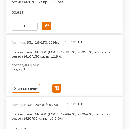
резьба М20*60 кл.пр. 10.9 б/п
60.82 ₽
Ед. изм.
шт.
Артикул:
931-16*130/129bp
Болт в/проч. DIN 931 (ГОСТ 7798-70, 7805-70) неполная
резьба М16*130 кл.пр. 12.9 б/п
последняя цена:
236.51 ₽
Уточнить цену
Ед. изм.
шт.
Артикул:
931-20*90/109bp
Болт в/проч. DIN 931 (ГОСТ 7798-70, 7805-70) неполная
резьба М20*90 кл.пр. 10.9 б/п