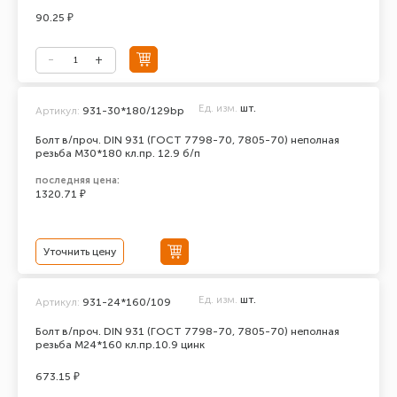
90.25 ₽
Ед. изм.
шт.
Артикул:
931-30*180/129bp
Болт в/проч. DIN 931 (ГОСТ 7798-70, 7805-70) неполная
резьба М30*180 кл.пр. 12.9 б/п
последняя цена:
1320.71 ₽
Уточнить цену
Ед. изм.
шт.
Артикул:
931-24*160/109
Болт в/проч. DIN 931 (ГОСТ 7798-70, 7805-70) неполная
резьба М24*160 кл.пр.10.9 цинк
673.15 ₽