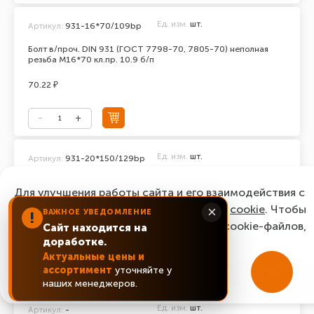
Ед. изм.
шт.
Артикул:
931-16*70/109bp
Болт в/проч. DIN 931 (ГОСТ 7798-70, 7805-70) неполная
резьба М16*70 кл.пр. 10.9 б/п
70.22 ₽
Ед. изм.
шт.
Артикул:
931-20*150/129bp
Болт в/проч. DIN 931 (ГОСТ 7798-70, 7805-70) неполная
Для улучшения работы сайта и его взаимодействия с
резьба М20*150 кл.пр. 12.9 б/п
пользователями мы используем файлы
cookie
. Чтобы
×
ВАЖНОЕ УВЕДОМЛЕНИЕ
последняя цена:
!
согласиться с нашим использованием cookie-файлов,
493.92 ₽
Сайт находится на
доработке.
нажмите “Ок, понятно!”
Актуальные цены и
ассортимент
уточняйте у
Уточнить цену
ОК, понятно!
наших менеджеров.
Ед. изм.
шт.
Артикул:
-