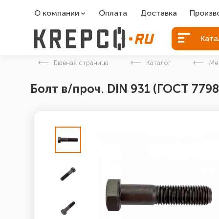
О компании
Оплата
Доставка
Произв
О компании
Болты Б
Ката
Вакансии
Болты д
Главная страница
Каталог
Ме
Контакты
Порошко
Болт в/проч. DIN 931 (ГОСТ 7798
Закладн