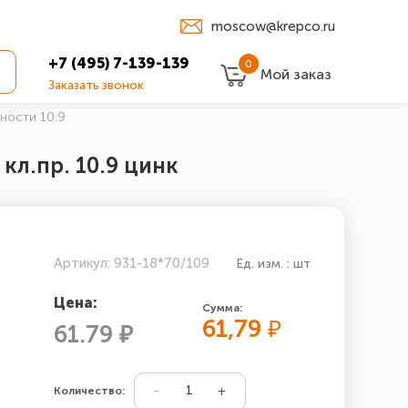
moscow@krepco.ru
+7 (495) 7-139-139
0
Мой заказ
Заказать звонок
чности 10.9
кл.пр. 10.9 цинк
Артикул: 931-18*70/109
Ед. изм. : шт
Цена:
Сумма:
61,79
₽
61.79 ₽
Количество: