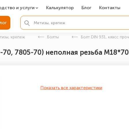
одство и услуги
Калькулятор
Блог
Контакты
СР
лог
ля фундамента
тизы, крепеж
Болты
Болт DIN 931, класс про
вая покраска
-70, 7805-70) неполная резьба М18*70 
ые детали
Показать все характеристики