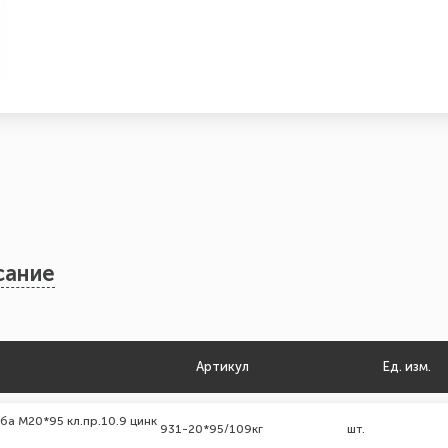
сание
Артикул
Ед. изм.
ба М20*95 кл.пр.10.9 цинк
931-20*95/109кг
шт.