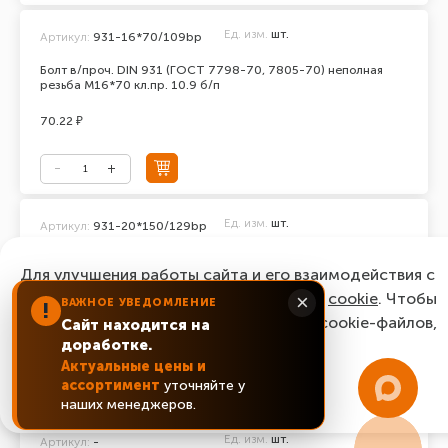
Ед. изм.
шт.
Артикул:
931-16*70/109bp
Болт в/проч. DIN 931 (ГОСТ 7798-70, 7805-70) неполная
резьба М16*70 кл.пр. 10.9 б/п
70.22 ₽
Ед. изм.
шт.
Артикул:
931-20*150/129bp
Болт в/проч. DIN 931 (ГОСТ 7798-70, 7805-70) неполная
Для улучшения работы сайта и его взаимодействия с
резьба М20*150 кл.пр. 12.9 б/п
пользователями мы используем файлы
cookie
. Чтобы
×
ВАЖНОЕ УВЕДОМЛЕНИЕ
последняя цена:
!
согласиться с нашим использованием cookie-файлов,
493.92 ₽
Сайт находится на
доработке.
нажмите “Ок, понятно!”
Актуальные цены и
ассортимент
уточняйте у
Уточнить цену
ОК, понятно!
наших менеджеров.
Ед. изм.
шт.
Артикул:
-