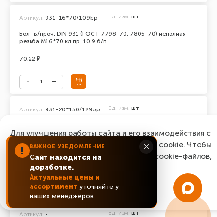
Ед. изм.
шт.
Артикул:
931-16*70/109bp
Болт в/проч. DIN 931 (ГОСТ 7798-70, 7805-70) неполная
резьба М16*70 кл.пр. 10.9 б/п
70.22 ₽
Ед. изм.
шт.
Артикул:
931-20*150/129bp
Болт в/проч. DIN 931 (ГОСТ 7798-70, 7805-70) неполная
Для улучшения работы сайта и его взаимодействия с
резьба М20*150 кл.пр. 12.9 б/п
пользователями мы используем файлы
cookie
. Чтобы
×
ВАЖНОЕ УВЕДОМЛЕНИЕ
последняя цена:
!
согласиться с нашим использованием cookie-файлов,
493.92 ₽
Сайт находится на
доработке.
нажмите “Ок, понятно!”
Актуальные цены и
ассортимент
уточняйте у
Уточнить цену
ОК, понятно!
наших менеджеров.
Ед. изм.
шт.
Артикул:
-