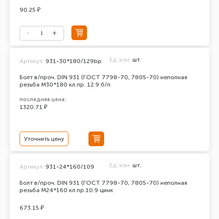
90.25 ₽
Ед. изм.
шт.
Артикул:
931-30*180/129bp
Болт в/проч. DIN 931 (ГОСТ 7798-70, 7805-70) неполная
резьба М30*180 кл.пр. 12.9 б/п
последняя цена:
1320.71 ₽
Уточнить цену
Ед. изм.
шт.
Артикул:
931-24*160/109
Болт в/проч. DIN 931 (ГОСТ 7798-70, 7805-70) неполная
резьба М24*160 кл.пр.10.9 цинк
673.15 ₽