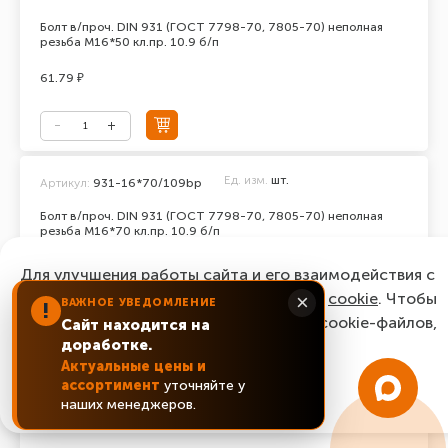
Болт в/проч. DIN 931 (ГОСТ 7798-70, 7805-70) неполная
резьба М16*50 кл.пр. 10.9 б/п
61.79 ₽
Ед. изм.
шт.
Артикул:
931-16*70/109bp
Болт в/проч. DIN 931 (ГОСТ 7798-70, 7805-70) неполная
резьба М16*70 кл.пр. 10.9 б/п
70.22 ₽
Для улучшения работы сайта и его взаимодействия с
пользователями мы используем файлы
cookie
. Чтобы
×
ВАЖНОЕ УВЕДОМЛЕНИЕ
!
согласиться с нашим использованием cookie-файлов,
Сайт находится на
доработке.
нажмите “Ок, понятно!”
Актуальные цены и
Ед. изм.
шт.
Артикул:
931-20*150/129bp
ассортимент
уточняйте у
ОК, понятно!
наших менеджеров.
Болт в/проч. DIN 931 (ГОСТ 7798-70, 7805-70) неполная
резьба М20*150 кл.пр. 12.9 б/п