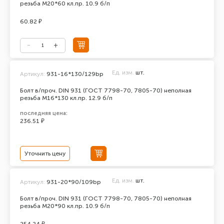
резьба М20*60 кл.пр. 10.9 б/п
60.82 ₽
Ед. изм.
шт.
Артикул:
931-16*130/129bp
Болт в/проч. DIN 931 (ГОСТ 7798-70, 7805-70) неполная
резьба М16*130 кл.пр. 12.9 б/п
последняя цена:
236.51 ₽
Уточнить цену
Ед. изм.
шт.
Артикул:
931-20*90/109bp
Болт в/проч. DIN 931 (ГОСТ 7798-70, 7805-70) неполная
резьба М20*90 кл.пр. 10.9 б/п