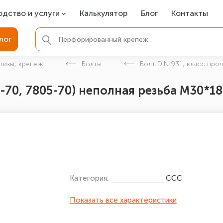
одство и услуги
Калькулятор
Блог
Контакты
СР
лог
ля фундамента
тизы, крепеж
Болты
Болт DIN 931, класс про
вая покраска
-70, 7805-70) неполная резьба М30*18
ые детали
Категория:
ССС
Показать все характеристики