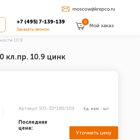
moscow@krepco.ru
+7 (495) 7-139-139
0
Мой заказ
Заказать звонок
чности 10.9
0 кл.пр. 10.9 цинк
Артикул: 931-30*180/109
Ед. изм. : шт
Последняя
цена:
Уточнить цену