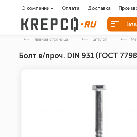
О компании
Оплата
Доставка
Произв
О компании
Болты Б
Ката
Вакансии
Болты д
Главная страница
Каталог
Ме
Контакты
Порошко
Болт в/проч. DIN 931 (ГОСТ 7798
Закладн