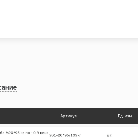
сание
Артикул
Ед. изм.
ба М20*95 кл.пр.10.9 цинк
931-20*95/109кг
шт.