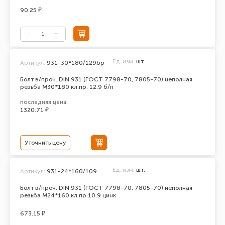
90.25 ₽
Ед. изм.
шт.
Артикул:
931-30*180/129bp
Болт в/проч. DIN 931 (ГОСТ 7798-70, 7805-70) неполная
резьба М30*180 кл.пр. 12.9 б/п
последняя цена:
1320.71 ₽
Уточнить цену
Ед. изм.
шт.
Артикул:
931-24*160/109
Болт в/проч. DIN 931 (ГОСТ 7798-70, 7805-70) неполная
резьба М24*160 кл.пр.10.9 цинк
673.15 ₽