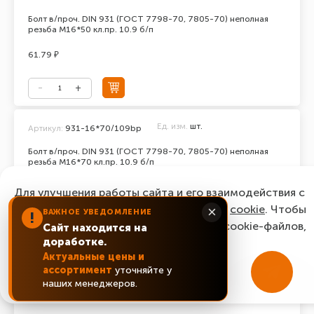
Болт в/проч. DIN 931 (ГОСТ 7798-70, 7805-70) неполная
резьба М16*50 кл.пр. 10.9 б/п
61.79 ₽
Ед. изм.
шт.
Артикул:
931-16*70/109bp
Болт в/проч. DIN 931 (ГОСТ 7798-70, 7805-70) неполная
резьба М16*70 кл.пр. 10.9 б/п
70.22 ₽
Для улучшения работы сайта и его взаимодействия с
пользователями мы используем файлы
cookie
. Чтобы
×
ВАЖНОЕ УВЕДОМЛЕНИЕ
!
согласиться с нашим использованием cookie-файлов,
Сайт находится на
доработке.
нажмите “Ок, понятно!”
Актуальные цены и
Ед. изм.
шт.
Артикул:
931-20*150/129bp
ассортимент
уточняйте у
ОК, понятно!
наших менеджеров.
Болт в/проч. DIN 931 (ГОСТ 7798-70, 7805-70) неполная
резьба М20*150 кл.пр. 12.9 б/п