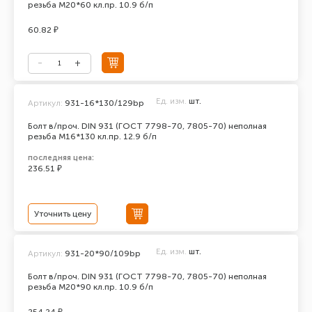
резьба М20*60 кл.пр. 10.9 б/п
60.82 ₽
Ед. изм.
шт.
Артикул:
931-16*130/129bp
Болт в/проч. DIN 931 (ГОСТ 7798-70, 7805-70) неполная
резьба М16*130 кл.пр. 12.9 б/п
последняя цена:
236.51 ₽
Уточнить цену
Ед. изм.
шт.
Артикул:
931-20*90/109bp
Болт в/проч. DIN 931 (ГОСТ 7798-70, 7805-70) неполная
резьба М20*90 кл.пр. 10.9 б/п