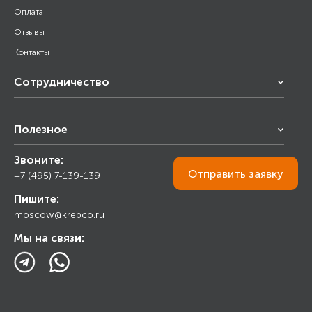
Оплата
Отзывы
Контакты
Сотрудничество
Франчайзинг
Полезное
Снабжение строительства
Строительным организациям
Звоните:
Калькулятор
Торговым организациям
Отправить
заявку
+7 (495) 7-139-139
Прайс лист
Пишите:
Ответы на вопросы
moscow@krepco.ru
Блог
Мы на связи: