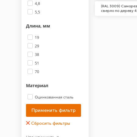
4,8
(RAL 3009) Саморез
сверло по дереву 4
5,5
Длина, мм
19
29
38
51
70
Материал
Оцинкованная сталь
Покрытие
Цинк
Марка (Бренд)