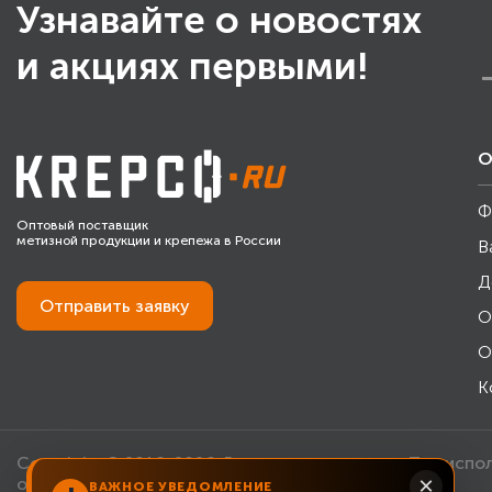
Узнавайте о новостях
и акциях первыми!
О
Ф
Оптовый поставщик
метизной продукции и крепежа в России
В
Д
Отправить
заявку
О
О
К
Copyright © 2010-2026. Все права защищены. При испо
×
обязательна.
ВАЖНОЕ УВЕДОМЛЕНИЕ