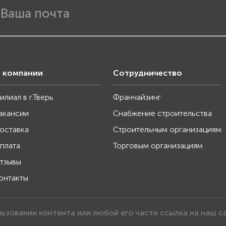
 компании
Сотрудничество
илиал в г.Тверь
Франчайзинг
акансии
Снабжение строительства
оставка
Строительным организациям
плата
Торговым организациям
тзывы
онтакты
льзовании контента или любой его части ссылка на наш с