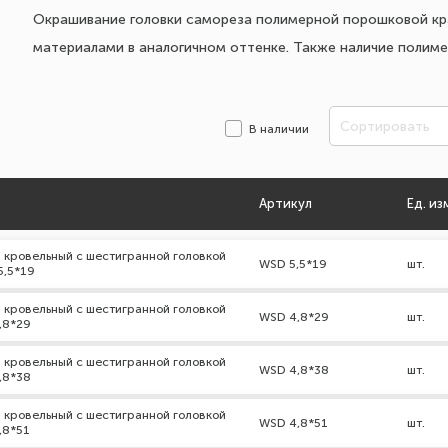
Окрашивание головки самореза полимерной порошковой кра
материалами в аналогичном оттенке. Также наличие полим
Сортировать
В наличии
Артикул
Ед. из
 кровельный с шестигранной головкой
WSD 5,5*19
шт.
5,5*19
 кровельный с шестигранной головкой
WSD 4,8*29
шт.
,8*29
 кровельный с шестигранной головкой
WSD 4,8*38
шт.
,8*38
 кровельный с шестигранной головкой
WSD 4,8*51
шт.
,8*51