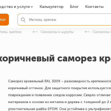
одство и услуги
Калькулятор
Блог
Контакты
СР
лог
ля фундамента
тизы, крепеж
Саморезы и шурупы
Саморезы 
вая покраска
ые детали
-коричневый саморез к
Саморез кровельный RAL 3009 – разновидность крепежного
коричневый оттенок. Для защитного покрытия используетс
повреждения и появление следов коррозии. Сверло отлича
материалов к основе из металла и дерева с толщиной до 2
уплотнительная шайба EPDM. Она устойчива к ультрафиоле