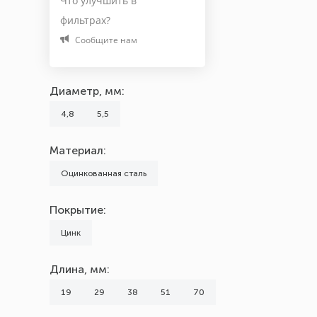
Что улучшить в
фильтрах?
noname
Сообщите нам
Тип головки
Шестигранная
Диаметр, мм:
4,8
5,5
Материал:
Оцинкованная сталь
Покрытие:
Цинк
Длина, мм:
19
29
38
51
70