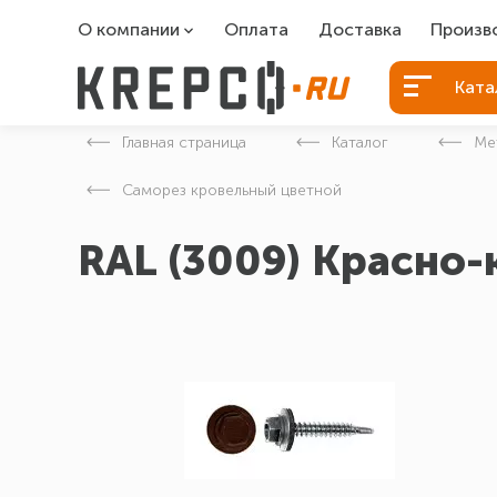
О компании
Оплата
Доставка
Произв
О компании
Болты Б
Ката
Вакансии
Болты д
Главная страница
Каталог
Ме
Контакты
Порошко
Саморез кровельный цветной
Закладн
RAL (3009) Красно