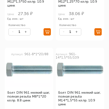
М12*1,5*50 кл.пр. 10.9
М12*1,25*70 кл.пр. 10.9
цинк
цинк
27.36 ₽
38.06 ₽
Цена:
Цена:
Ед. изм.: шт
Ед. изм.: шт
Количество
Количество
961-8*1*20/88
961-
Артикул:
Артикул:
14*1,5*55/109
Болт DIN 961 мелкий шаг,
Болт DIN 961 мелкий шаг,
полная резьба М8*1*20
полная резьба
кл.пр. 8.8 цинк
М14*1,5*55 кл.пр. 10.9
цинк