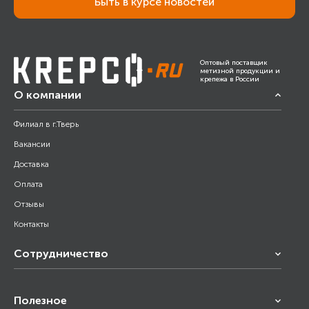
Быть в курсе новостей
Оптовый поставщик
метизной продукции и
крепежа в России
О компании
Филиал в г.Тверь
Вакансии
Доставка
Оплата
Отзывы
Контакты
Сотрудничество
Франчайзинг
Полезное
Снабжение строительства