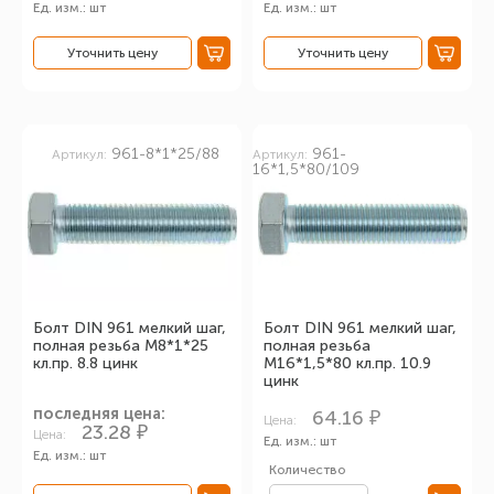
Ед. изм.: шт
Ед. изм.: шт
Уточнить цену
Уточнить цену
961-8*1*25/88
961-
Артикул:
Артикул:
16*1,5*80/109
Болт DIN 961 мелкий шаг,
Болт DIN 961 мелкий шаг,
полная резьба М8*1*25
полная резьба
кл.пр. 8.8 цинк
М16*1,5*80 кл.пр. 10.9
цинк
последняя цена:
64.16 ₽
Цена:
23.28 ₽
Цена:
Ед. изм.: шт
Ед. изм.: шт
Количество