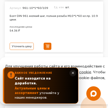
Ед. изм.
шт.
Артикул:
961-10*1*60/109
Болт DIN 961 мелкий шаг, полная резьба M10*1*60 кл.пр. 10.9
цинк
последняя цена:
54.36 ₽
Уточнить цену
Ед. изм.
шт.
Артикул:
961-10*1*45/109
Для улучшения работы сайта и его взаимодействия с
Болт DIN 961 мелкий шаг, полная резьба M10*1*45 кл.пр. 10.9
пользователями мы используем файлы
cookie
. Чтобы
цинк
×
ВАЖНОЕ УВЕДОМЛЕНИЕ
!
согласиться с нашим использованием cookie-файлов,
Сайт находится на
последняя цена:
46.06 ₽
доработке.
нажмите “Ок, понятно!”
Актуальные цены и
ассортимент
уточняйте у
ОК, понятно!
наших менеджеров.
Уточнить цену