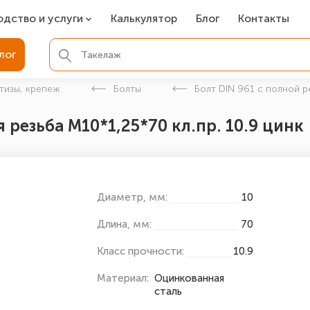
одство и услуги
Калькулятор
Блог
Контакты
СР
лог
ля фундамента
тизы, крепеж
Болты
Болт DIN 961 с полной р
вая покраска
 резьба M10*1,25*70 кл.пр. 10.9 цинк
ые детали
Диаметр, мм:
10
Длина, мм:
70
Класс прочности:
10.9
Материал:
Оцинкованная
сталь