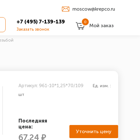
moscow@krepco.ru
+7 (495) 7-139-139
0
Мой заказ
Заказать звонок
езьбой
Артикул: 961-10*1,25*70/109
Ед. изм. :
шт
Последняя
цена:
Уточнить цену
67.24 ₽