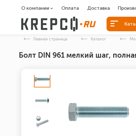
О компании
Оплата
Доставка
Произв
О компании
Болты Б
Ката
Вакансии
Болты д
Главная страница
Каталог
Ме
Контакты
Порошко
Болт DIN 961 мелкий шаг, полная
Закладн