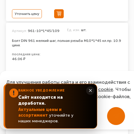
Уточнить цену
Ед. изм.
шт.
Артикул:
961-10*1*45/109
Болт DIN 961 мелкий шаг, полная резьба M10*1*45 кл.пр. 10.9
цинк
последняя цена:
46.06 ₽
Уточнить цену
Для улучшения работы сайта и его взаимодействия с
пользователями мы используем файлы
cookie
. Чтобы
×
ВАЖНОЕ УВЕДОМЛЕНИЕ
!
Ед. изм.
шт.
Артикул:
961-10*1*35/109
согласиться с нашим использованием cookie-файлов,
Сайт находится на
доработке.
нажмите “Ок, понятно!”
Болт DIN 961 мелкий шаг, полная резьба M10*1*35 кл.пр. 10.9
Актуальные цены и
цинк
ассортимент
уточняйте у
ОК, понятно!
последняя цена:
наших менеджеров.
42.58 ₽