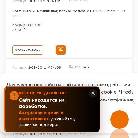
Ед. изм.
шт.
Артикул:
961-10*1*60/109
Болт DIN 961 мелкий шаг, полная резьба M10*1*60 кл.пр. 10.9
цинк
последняя цена:
54.36 ₽
Уточнить цену
Ед. изм.
шт.
Артикул:
961-10*1*45/109
Болт DIN 961 мелкий шаг, полная резьба M10*1*45 кл.пр. 10.9
цинк
Для улучшения работы сайта и его взаимодействия с
пользователями мы используем файлы
cookie
. Чтобы
×
последняя цена:
ВАЖНОЕ УВЕДОМЛЕНИЕ
!
46.06 ₽
согласиться с нашим использованием cookie-файлов,
Сайт находится на
доработке.
нажмите “Ок, понятно!”
Актуальные цены и
Уточнить цену
ассортимент
уточняйте у
ОК, понятно!
наших менеджеров.
Ед. изм.
шт.
Артикул:
961-10*1*35/109