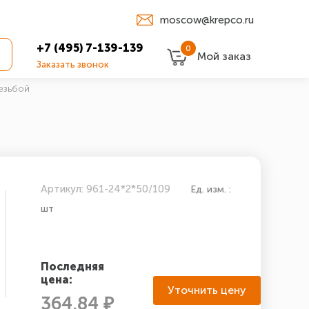
moscow@krepco.ru
+7 (495) 7-139-139
0
Мой заказ
Заказать звонок
езьбой
Артикул: 961-24*2*50/109
Ед. изм. :
шт
Последняя
цена:
Уточнить цену
364.84 ₽