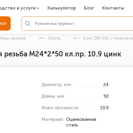
одство и услуги
Калькулятор
Блог
Контакты
СР
лог
ля фундамента
тизы, крепеж
Болты
Болт DIN 961 с полной р
вая покраска
 резьба M24*2*50 кл.пр. 10.9 цинк
ые детали
Диаметр, мм:
24
Длина, мм:
50
Класс прочности:
10.9
Материал:
Оцинкованная
сталь