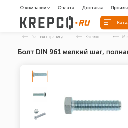
О компании
Оплата
Доставка
Произв
О компании
Болты Б
Ката
Вакансии
Болты д
Главная страница
Каталог
Ме
Контакты
Порошко
Болт DIN 961 мелкий шаг, полная
Закладн