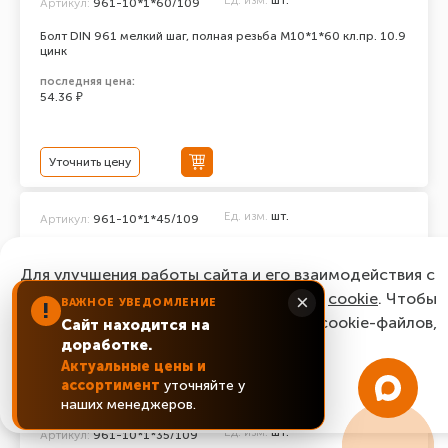
Ед. изм.
шт.
Артикул:
961-10*1*60/109
Болт DIN 961 мелкий шаг, полная резьба M10*1*60 кл.пр. 10.9
цинк
последняя цена:
54.36 ₽
Уточнить цену
Ед. изм.
шт.
Артикул:
961-10*1*45/109
Болт DIN 961 мелкий шаг, полная резьба M10*1*45 кл.пр. 10.9
цинк
Для улучшения работы сайта и его взаимодействия с
пользователями мы используем файлы
cookie
. Чтобы
×
последняя цена:
ВАЖНОЕ УВЕДОМЛЕНИЕ
!
46.06 ₽
согласиться с нашим использованием cookie-файлов,
Сайт находится на
доработке.
нажмите “Ок, понятно!”
Актуальные цены и
Уточнить цену
ассортимент
уточняйте у
ОК, понятно!
наших менеджеров.
Ед. изм.
шт.
Артикул:
961-10*1*35/109