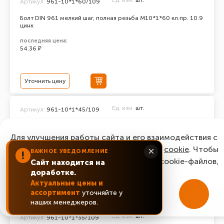
Ед. изм.
шт.
Артикул:
961-10*1*60/109
Болт DIN 961 мелкий шаг, полная резьба M10*1*60 кл.пр. 10.9
цинк
последняя цена:
54.36 ₽
Уточнить цену
Ед. изм.
шт.
Артикул:
961-10*1*45/109
Болт DIN 961 мелкий шаг, полная резьба M10*1*45 кл.пр. 10.9
цинк
Для улучшения работы сайта и его взаимодействия с
пользователями мы используем файлы
cookie
. Чтобы
×
последняя цена:
ВАЖНОЕ УВЕДОМЛЕНИЕ
!
46.06 ₽
согласиться с нашим использованием cookie-файлов,
Сайт находится на
доработке.
нажмите “Ок, понятно!”
Актуальные цены и
Уточнить цену
ассортимент
уточняйте у
ОК, понятно!
наших менеджеров.
Ед. изм.
шт.
Артикул:
961-10*1*35/109