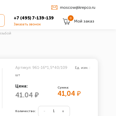
moscow@krepco.ru
+7 (495) 7-139-139
0
Мой заказ
Заказать звонок
езьбой
Артикул: 961-16*1,5*40/109
Ед. изм. :
шт
Цена:
Сумма:
41,04
₽
41.04 ₽
Количество: