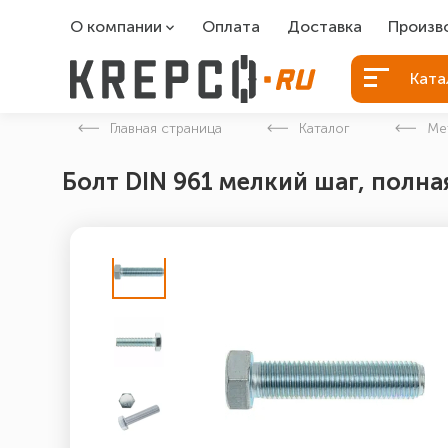
О компании
Оплата
Доставка
Произв
О компании
Болты Б
Ката
Вакансии
Болты д
Главная страница
Каталог
Ме
Контакты
Порошко
Болт DIN 961 мелкий шаг, полная
Закладн