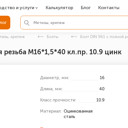
одство и услуги
Калькулятор
Блог
Контакты
СР
лог
ля фундамента
тизы, крепеж
Болты
Болт DIN 961 с полной р
вая покраска
 резьба М16*1,5*40 кл.пр. 10.9 цинк
ые детали
Диаметр, мм:
16
Длина, мм:
40
Класс прочности:
10.9
Материал:
Оцинкованная
сталь