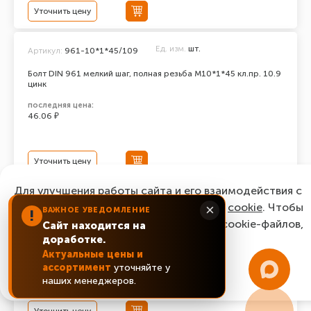
Уточнить цену
Ед. изм.
шт.
Артикул:
961-10*1*45/109
Болт DIN 961 мелкий шаг, полная резьба M10*1*45 кл.пр. 10.9
цинк
последняя цена:
46.06 ₽
Уточнить цену
Для улучшения работы сайта и его взаимодействия с
Ед. изм.
шт.
Артикул:
961-10*1*35/109
пользователями мы используем файлы
cookie
. Чтобы
×
ВАЖНОЕ УВЕДОМЛЕНИЕ
!
согласиться с нашим использованием cookie-файлов,
Болт DIN 961 мелкий шаг, полная резьба M10*1*35 кл.пр. 10.9
Сайт находится на
цинк
доработке.
нажмите “Ок, понятно!”
Актуальные цены и
последняя цена:
42.58 ₽
ассортимент
уточняйте у
ОК, понятно!
наших менеджеров.