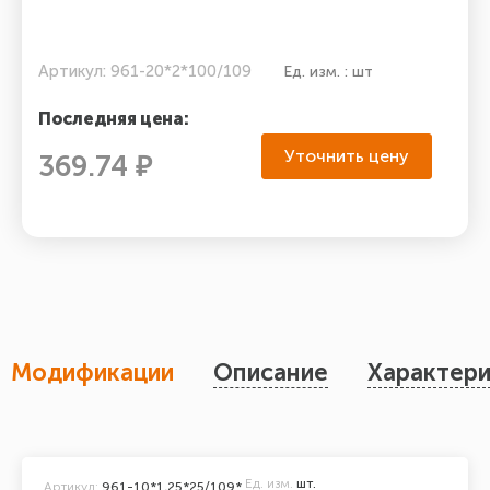
Артикул: 961-20*2*100/109
Ед. изм. : шт
Последняя цена:
Уточнить цену
369.74 ₽
Модификации
Описание
Характери
Ед. изм.
шт.
Артикул:
961-10*1,25*25/109*