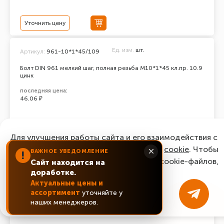
Уточнить цену
Ед. изм.
шт.
Артикул:
961-10*1*45/109
Болт DIN 961 мелкий шаг, полная резьба M10*1*45 кл.пр. 10.9
цинк
последняя цена:
46.06 ₽
Уточнить цену
Для улучшения работы сайта и его взаимодействия с
пользователями мы используем файлы
cookie
. Чтобы
×
ВАЖНОЕ УВЕДОМЛЕНИЕ
!
Ед. изм.
шт.
Артикул:
961-10*1*35/109
согласиться с нашим использованием cookie-файлов,
Сайт находится на
доработке.
нажмите “Ок, понятно!”
Болт DIN 961 мелкий шаг, полная резьба M10*1*35 кл.пр. 10.9
Актуальные цены и
цинк
ассортимент
уточняйте у
ОК, понятно!
последняя цена:
наших менеджеров.
42.58 ₽