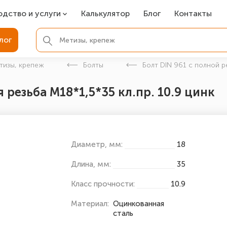
одство и услуги
Калькулятор
Блог
Контакты
СР
лог
ля фундамента
тизы, крепеж
Болты
Болт DIN 961 с полной р
вая покраска
 резьба M18*1,5*35 кл.пр. 10.9 цинк
ые детали
Диаметр, мм:
18
Длина, мм:
35
Класс прочности:
10.9
Материал:
Оцинкованная
сталь