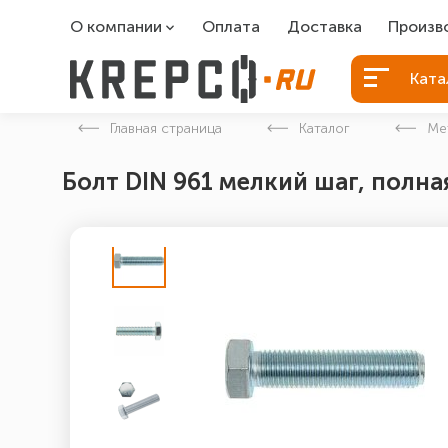
О компании
Оплата
Доставка
Произв
О компании
Болты Б
Ката
Вакансии
Болты д
Главная страница
Каталог
Ме
Контакты
Порошко
Болт DIN 961 мелкий шаг, полная
Закладн