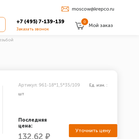
moscow@krepco.ru
+7 (495) 7-139-139
0
Мой заказ
Заказать звонок
езьбой
Артикул: 961-18*1,5*35/109
Ед. изм. :
шт
Последняя
цена:
Уточнить цену
132.62 ₽