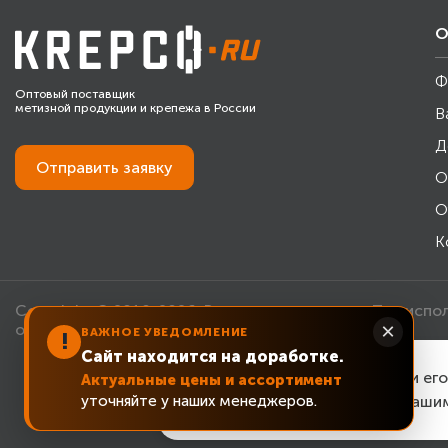
О
Ф
Оптовый поставщик
метизной продукции и крепежа в России
В
Д
Отправить
заявку
О
О
К
Copyright © 2010-2026. Все права защищены. При испо
×
обязательна.
ВАЖНОЕ УВЕДОМЛЕНИЕ
!
Сайт находится на доработке.
Для улучшения работы сайта и ег
Актуальные цены и ассортимент
уточняйте у наших менеджеров.
cookie
. Чтобы согласиться с наши