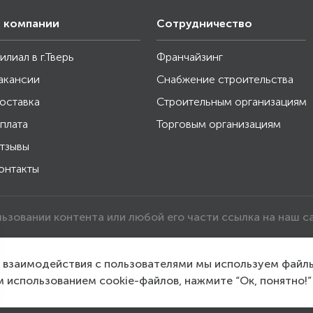
 компании
Сотрудничество
илиал в г.Тверь
Франчайзинг
акансии
Снабжение строительства
оставка
Строительным организациям
плата
Торговым организациям
тзывы
онтакты
льзовании контента или любой его части ссылка на наш с
о взаимодействия с пользователями мы используем файл
м использованием cookie-файлов, нажмите “Ок, понятно!”