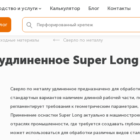
одство и услуги
Калькулятор
Блог
Контакты
СР
лог
ля фундамента
сходные материалы
Сверло по металлу
вая покраска
 удлиненное Super Long
ые детали
Сверло по металлу удлиненное предназначено для обработк
стандартных вариантов наличием длинной рабочей части, 
регламентирует требования к геометрическим параметрам, 
Применение оснастки Super Long актуально в машиностроен
отраслях промышленности, где требуется создавать глубоки
может использоваться для обработки различных видов стали,