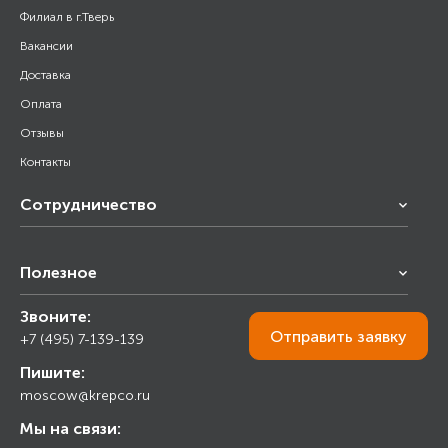
Филиал в г.Тверь
Вакансии
Доставка
Оплата
Отзывы
Контакты
Сотрудничество
Франчайзинг
Полезное
Снабжение строительства
Строительным организациям
Звоните:
Калькулятор
Торговым организациям
Отправить
заявку
+7 (495) 7-139-139
Прайс лист
Пишите:
Ответы на вопросы
moscow@krepco.ru
Блог
Мы на связи: