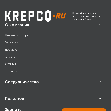
Оптовый поставщик
метизной продукции и
крепежа в России
О компании
Филиал в г.Тверь
Вакансии
Доставка
Оплата
Отзывы
Контакты
Сотрудничество
Франчайзинг
Полезное
Снабжение строительства
Строительным организациям
Звоните:
Калькулятор