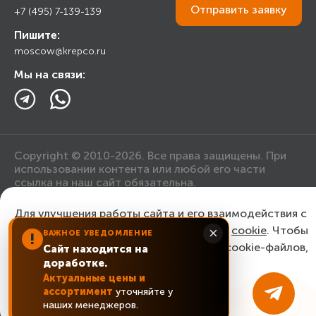
Торговым организациям
Отправить
заявку
+7 (495) 7-139-139
Прайс лист
Пишите:
Ответы на вопросы
moscow@krepco.ru
Блог
Мы на связи:
Copyright © 2010-2026. Все права защищены. При
использовании контента или любой его части
ссылка на наш сайт обязательна.
Для улучшения работы сайта и его взаимодействия с
Политика конфиденциальности
пользователями мы используем файлы
cookie
. Чтобы
×
ВАЖНОЕ УВЕДОМЛЕНИЕ
!
согласиться с нашим использованием cookie-файлов,
Сайт находится на
Согласие на обработку персональных данных
доработке.
нажмите “Ок, понятно!”
Актуальные цены и
ассортимент
уточняйте у
ОК, понятно!
наших менеджеров.