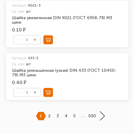
Артикул:
9021-3
Ед. изм.
шт.
Шайба увеличенная DIN 9021 (ГОСТ 6958-78) М3
цинк
0.10 ₽
Артикул:
433-3
Ед. изм.
шт.
Шайба уменьшенная (узкая) DIN 433 (ГОСТ 10450-
78) М3 цинк
0.40 ₽
1
2
3
4
5
…
500