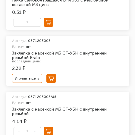
Гайка самоконтрящаяся DIN 985 с нейлоновой
вставкой М3 цинк
0.51 ₽
Артикул:
0371203005
Ед. изм.
шт.
Заклепка с насечкой М3 СТ-УБН с внутренней
резьбой Bralo
последняя цена:
2.32 ₽
Уточнить цену
Артикул:
0371203005АМ
Ед. изм.
шт.
Заклепка с насечкой М3 СТ-УБН с внутренней
резьбой
4.14 ₽