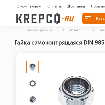
О компании
Оплата
Доставка
Произв
О компании
Болты Б
Ката
Вакансии
Болты д
Главная страница
Каталог
Ме
Контакты
Порошко
Гайка самоконтрящаяся DIN 985
Закладн