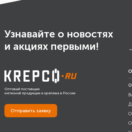
Узнавайте о новостях
и акциях первыми!
О
Ф
Оптовый поставщик
метизной продукции и крепежа в России
В
Д
Отправить
заявку
О
О