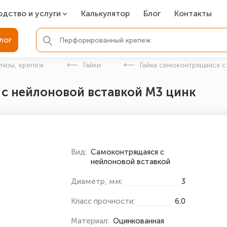
одство и услуги
Калькулятор
Блог
Контакты
СР
лог
ля фундамента
тизы, крепеж
Гайки
Гайка самоконтрящаяся с
вая покраска
 с нейлоновой вставкой М3 цинк
ые детали
Вид:
Самоконтрящаяся с
нейлоновой вставкой
Диаметр, мм:
3
Класс прочности:
6.0
Материал:
Оцинкованная