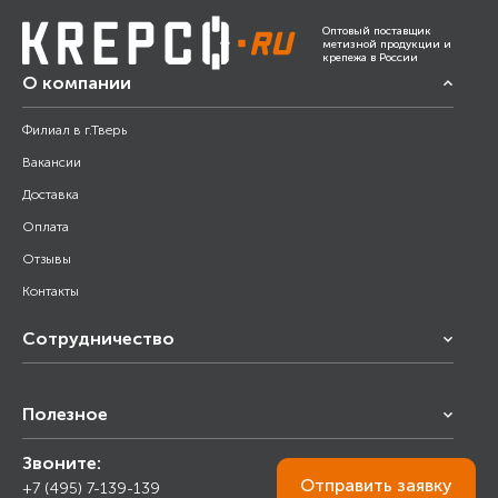
Оптовый поставщик
метизной продукции и
крепежа в России
О компании
Филиал в г.Тверь
Вакансии
Доставка
Оплата
Отзывы
Контакты
Сотрудничество
Франчайзинг
Полезное
Снабжение строительства
Строительным организациям
Звоните:
Калькулятор
Торговым организациям
Отправить
заявку
+7 (495) 7-139-139
Прайс лист