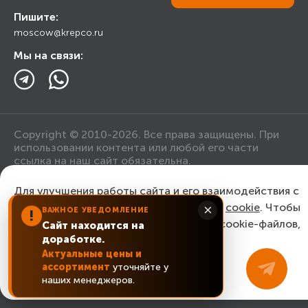
Пишите:
Ответы на вопросы
moscow@krepco.ru
Блог
Мы на связи:
Copyright © 2010-2026. Все права защищены. При
использовании контента или любой его части
ссылка на наш сайт обязательна.
Для улучшения работы сайта и его взаимодействия с
Политика конфиденциальности
пользователями мы используем файлы
cookie
. Чтобы
×
ВАЖНОЕ УВЕДОМЛЕНИЕ
!
согласиться с нашим использованием cookie-файлов,
Сайт находится на
Согласие на обработку персональных данных
доработке.
нажмите “Ок, понятно!”
Актуальные цены и
ассортимент
уточняйте у
ОК, понятно!
наших менеджеров.