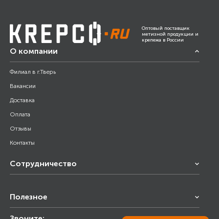
Оптовый поставщик
метизной продукции и
крепежа в России
О компании
Филиал в г.Тверь
Вакансии
Доставка
Оплата
Отзывы
Контакты
Сотрудничество
Франчайзинг
Полезное
Снабжение строительства
Строительным организациям
Звоните:
Калькулятор