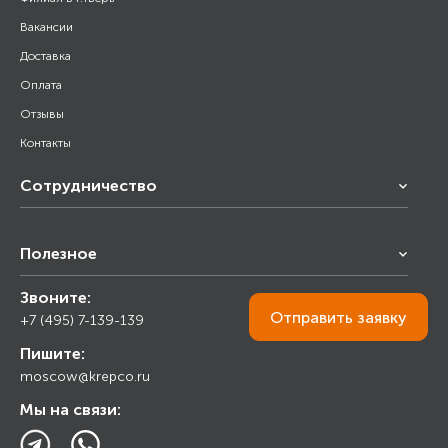
Вакансии
Доставка
Оплата
Отзывы
Контакты
Сотрудничество
Франчайзинг
Полезное
Снабжение строительства
Строительным организациям
Звоните:
Калькулятор
Торговым организациям
Отправить
заявку
+7 (495) 7-139-139
Прайс лист
Пишите:
Ответы на вопросы
moscow@krepco.ru
Блог
Мы на связи: