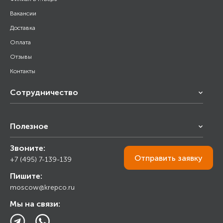
Вакансии
Доставка
Оплата
Отзывы
Контакты
Сотрудничество
Франчайзинг
Полезное
Снабжение строительства
Строительным организациям
Звоните:
Калькулятор
Торговым организациям
Отправить
заявку
+7 (495) 7-139-139
Прайс лист
Пишите:
Ответы на вопросы
moscow@krepco.ru
Блог
Мы на связи: