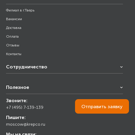
Филиал в г.Тверь
Вакансии
Доставка
Оплата
Отзывы
Контакты
Сотрудничество
Франчайзинг
Полезное
Снабжение строительства
Строительным организациям
Звоните:
Калькулятор
Торговым организациям
Отправить
заявку
+7 (495) 7-139-139
Прайс лист
Пишите:
Ответы на вопросы
moscow@krepco.ru
Блог
Мы на связи: