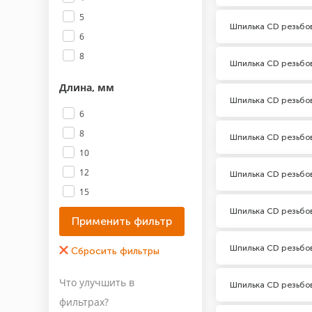
5
Шпилька CD резьбо
6
8
Шпилька CD резьбо
Длина, мм
Шпилька CD резьбо
6
8
Шпилька CD резьбо
10
12
Шпилька CD резьбо
15
16
Шпилька CD резьбо
20
Шпилька CD резьбо
25
Показать все 12
Что улучшить в
Шпилька CD резьбо
Покрытие
фильтрах?