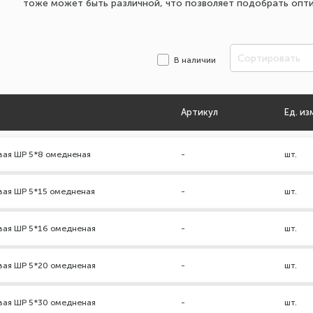
тоже может быть различной, что позволяет подобрать опти
Сортировать
В наличии
Артикул
Ед. из
вая ШР 5*8 омедненая
-
шт.
вая ШР 5*15 омедненая
-
шт.
вая ШР 5*16 омедненая
-
шт.
вая ШР 5*20 омедненая
-
шт.
вая ШР 5*30 омедненая
-
шт.