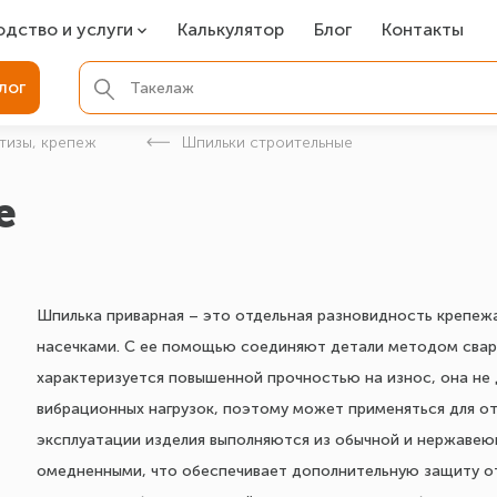
одство и услуги
Калькулятор
Блог
Контакты
СР
лог
ля фундамента
тизы, крепеж
Шпильки строительные
вая покраска
е
ые детали
Шпилька приварная – это отдельная разновидность крепеж
насечками. С ее помощью соединяют детали методом сварк
характеризуется повышенной прочностью на износ, она не 
вибрационных нагрузок, поэтому может применяться для от
эксплуатации изделия выполняются из обычной и нержавею
омедненными, что обеспечивает дополнительную защиту о