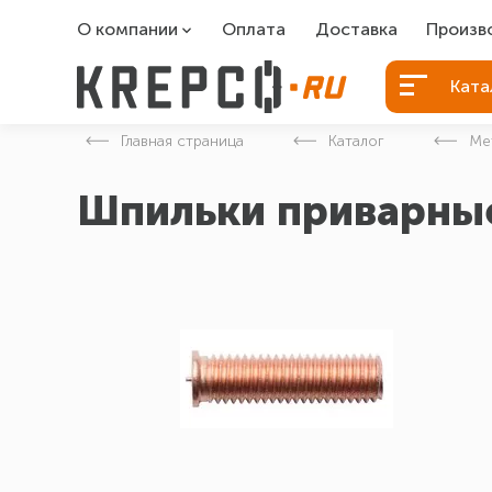
О компании
Оплата
Доставка
Произв
О компании
Болты Б
Ката
Вакансии
Болты д
Главная страница
Каталог
Ме
Контакты
Порошко
Шпильки приварны
Закладн