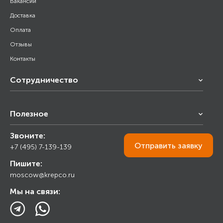
Вакансии
Доставка
Оплата
Отзывы
Контакты
Сотрудничество
Франчайзинг
Полезное
Снабжение строительства
Строительным организациям
Звоните:
Калькулятор
Торговым организациям
Отправить
заявку
+7 (495) 7-139-139
Прайс лист
Пишите:
Ответы на вопросы
moscow@krepco.ru
Блог
Мы на связи: