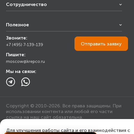
Сотрудничество
Франчайзинг
Полезное
Снабжение строительства
Строительным организациям
Звоните:
Калькулятор
Торговым организациям
Отправить
заявку
+7 (495) 7-139-139
Прайс лист
Пишите:
Ответы на вопросы
moscow@krepco.ru
Блог
Мы на связи:
Copyright © 2010-2026. Все права защищены. При
использовании контента или любой его части
ссылка на наш сайт обязательна.
Для улучшения работы сайта и его взаимодействия с