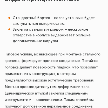
В 
оц
Стандартный бортик – после установки будет
ра
выступать над поверхностью.
кр
Заклепка с закрытым концом – несквозное
отверстие в корпусе выдерживает большие
Дл
дополнительные нагрузки.
во
на
Тяговое усилие, возникающее при монтаже стального
эт
крепежа, формирует прочное соединение. Потайная
на
головка делает поверхность гладкой, что позволяет
сп
применять их в конструкциях, к которым
предъявляются высокие эстетические требования.
Монтаж производится путем деформации тела
(цилиндрической втулки) заклепки специальным
инструментом – заклепочником. Таким способом
получают долговечное неразъемное соединение.