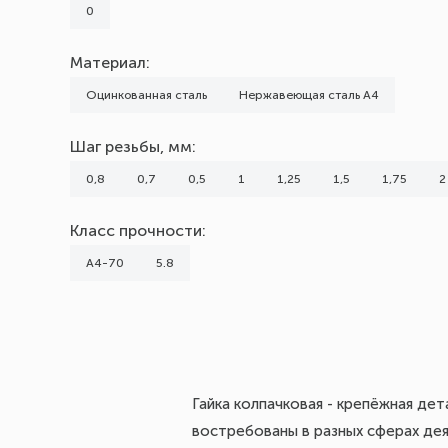
0
1,5
1,75
Материал:
2
Оцинкованная сталь
Нержавеющая сталь А4
Показать все 10
Шаг резьбы, мм:
0,8
0,7
0,5
1
1,25
1,5
1,75
2
Класс прочности:
А4-70
5.8
Гайка колпачковая - крепёжная де
востребованы в разных сферах дея