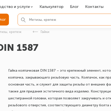
одство и услуги
Калькулятор
Блог
Контакты
СР
лог
ля фундамента
тизы, крепеж
Гайки
вая покраска
DIN 1587
ые детали
Гайка колпачковая DIN 1587 – это крепежный элемент, кот
колпачка, закрывающего резьбовую часть. Колпачок, как пра
основная часть, и служит для защиты резьбы от внешних фак
также для придания эстетичного вида изделию. Конструкци
шестигранной головки, которая позволяет закручивать и от
резьбового отверстия, соответствующего диаметру болта и