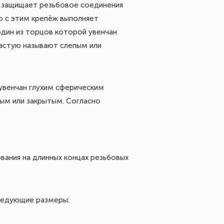
а защищает резьбовое соединения
о с этим крепёж выполняет
один из торцов которой увенчан
частую называют слепым или
увенчан глухим сферическим
ым или закрытым. Согласно
ания на длинных концах резьбовых
следующие размеры: