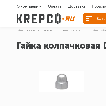
О компании
Оплата
Доставка
Произв
О компании
Болты Б
Ката
Вакансии
Болты д
Главная страница
Каталог
Ме
Контакты
Порошко
Гайка колпачковая 
Закладн