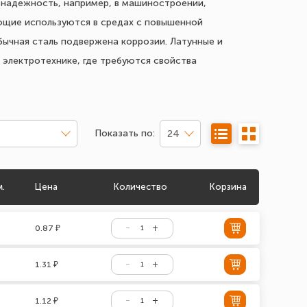
и надежность, например, в машиностроении,
щие используются в средах с повышенной
бычная сталь подвержена коррозии. Латунные и
 электротехнике, где требуются свойства
Показать по:
24
м.
Цена
Количество
Корзина
0.87 ₽
1.31 ₽
1.12 ₽