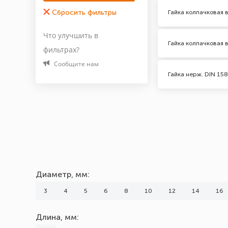
5.8
Гайка колпачковая 
А4-70
Что улучшить в
Гайка колпачковая 
Материал
фильтрах?
Сообщите нам
Нержавеющая сталь А4
Гайка нерж. DIN 15
Оцинкованная сталь
Марка (Бренд)
noname
Шаг резьбы, мм
0,5
Диаметр, мм:
0,7
3
4
5
6
8
10
12
14
16
0,8
1
Длина, мм:
1,25