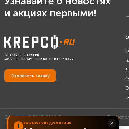
Узнавайте о новостях
и акциях первыми!
О
Ф
Оптовый поставщик
метизной продукции и крепежа в России
В
Д
Отправить
заявку
О
О
К
Copyright © 2010-2026. Все права защищены. При испо
×
обязательна.
ВАЖНОЕ УВЕДОМЛЕНИЕ
!