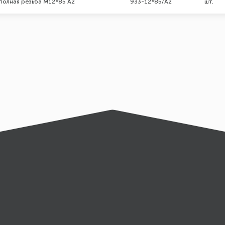
 полная резьба М12*85 А2
933-12*85/А2
шт.