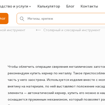
одство и услуги
Калькулятор
Блог
Контакты
СР
лог
ля фундамента
чной инструмент
Столярный и слесарный инструмент
вая покраска
ые детали
Чтобы облегчить операции сверления металлических загото
рекомендуем купить кернер по металлу. Такое приспособле
часть у него заострена. Используется изделия вместе с мо
вмятину на материале, по ней выставляют положение наса
элемента — автоматический кернер, купить его можно в на
оснащается пружинным механизмом, который позволяет ра