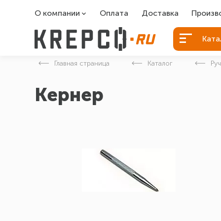
О компании
Оплата
Доставка
Произв
О компании
Болты Б
Ката
Вакансии
Болты д
Главная страница
Каталог
Ру
Контакты
Порошко
Кернер
Закладн