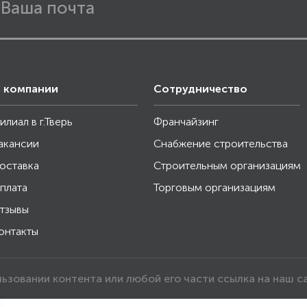
 компании
Сотрудничество
илиал в г.Тверь
Франчайзинг
акансии
Снабжение строительства
оставка
Строительным организациям
плата
Торговым организациям
тзывы
онтакты
льзовании контента или любой его части ссылка на наш с