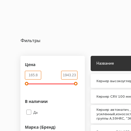
Фильтры
Название
Цена
Кернер высокоугле
Кернер CRV 100 мм
В наличии
Кернер автоматич, 
Да
усиленный,износост
группы А,59HRC, "Э
Марка (Бренд)